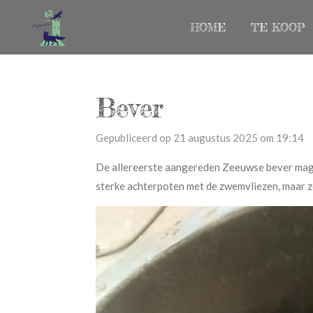
Ga
HOME
TE KOOP
direct
naar
de
hoofdinhoud
Bever
Gepubliceerd op 21 augustus 2025 om 19:14
De allereerste aangereden Zeeuwse bever mag 
sterke achterpoten met de zwemvliezen, maar zek