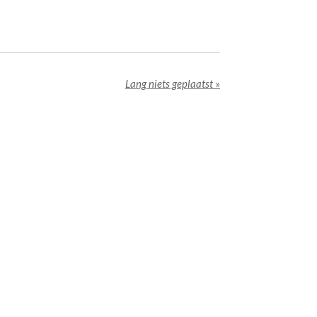
Lang niets geplaatst
»