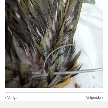
«
Vorige
Volgende
»