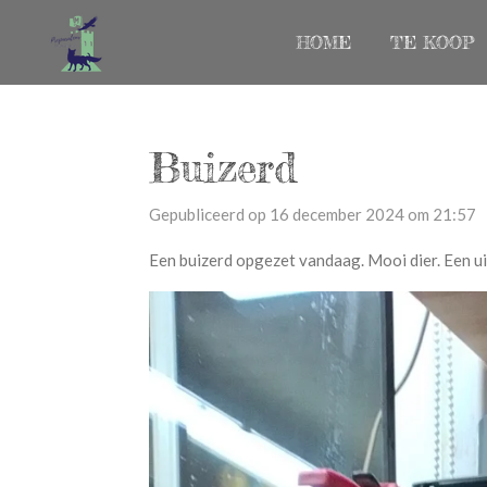
Ga
HOME
TE KOOP
direct
naar
de
hoofdinhoud
Buizerd
Gepubliceerd op 16 december 2024 om 21:57
Een buizerd opgezet vandaag. Mooi dier. Een uit