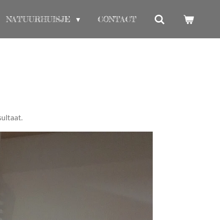
NATUURHUISJE
CONTACT
sultaat.