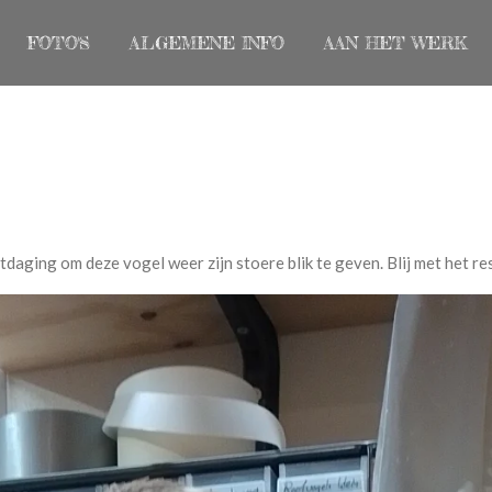
FOTO'S
ALGEMENE INFO
AAN HET WERK
daging om deze vogel weer zijn stoere blik te geven. Blij met het re