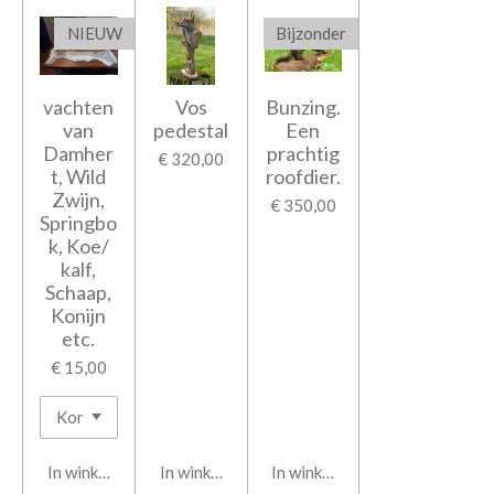
NIEUW
Bijzonder
vachten
Vos
Bunzing.
van
pedestal
Een
Damher
prachtig
€ 320,00
t, Wild
roofdier.
Zwijn,
€ 350,00
Springbo
k, Koe/
kalf,
Schaap,
Konijn
etc.
€ 15,00
In winkelwagen
In winkelwagen
In winkelwagen