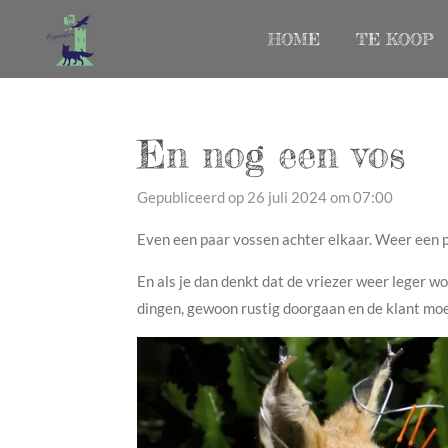
Ga
HOME
TE KOOP
direct
naar
de
hoofdinhoud
En nog een vos
Gepubliceerd op 26 juli 2024 om 07:00
Even een paar vossen achter elkaar. Weer een 
En als je dan denkt dat de vriezer weer leger w
dingen, gewoon rustig doorgaan en de klant mo