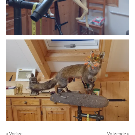
«
Vorige
Volgende
»